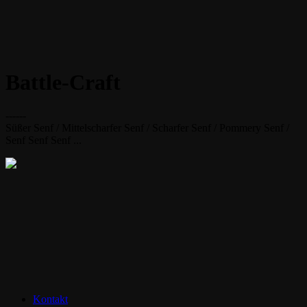
Battle-Craft
------
Süßer Senf / Mittelscharfer Senf / Scharfer Senf / Pommery Senf /
Senf Senf Senf ...
Kontakt