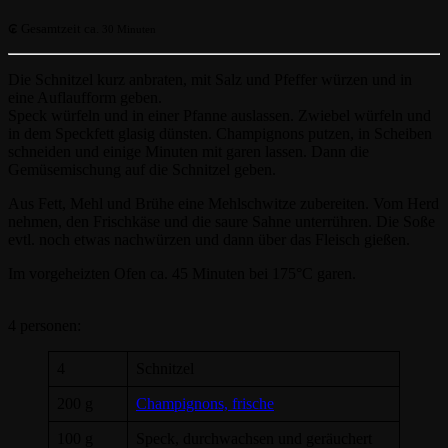
Gesamtzeit ca.
30 Minuten
Die Schnitzel kurz anbraten, mit Salz und Pfeffer würzen und in
eine Auflaufform geben.
Speck würfeln und in einer Pfanne auslassen. Zwiebel würfeln und
in dem Speckfett glasig dünsten. Champignons putzen, in Scheiben
schneiden und einige Minuten mit garen lassen. Dann die
Gemüsemischung auf die Schnitzel geben.
Aus Fett, Mehl und Brühe eine Mehlschwitze zubereiten. Vom Herd
nehmen, den Frischkäse und die saure Sahne unterrühren. Die Soße
evtl. noch etwas nachwürzen und dann über das Fleisch gießen.
Im vorgeheizten Ofen ca. 45 Minuten bei 175°C garen.
4 personen:
4
Schnitzel
200 g
Champignons, frische
100 g
Speck, durchwachsen und geräuchert