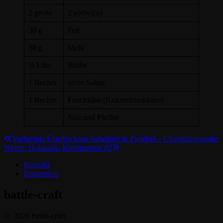
2 große
Zwiebel(n)
30 g
Fett
30 g
Mehl
¼ Liter
Brühe
1 Becher
saure Sahne
1 Becher
Frischkäse (Kräuterfrischkäse)
Salz und Pfeffer
Beitragsnavigation
Vorheriger
Vorherige:
Überbackene Schnitzel in Zwiebel – Champignonsoße
Nächster
Beitrag:
Weiter:
Hokkaido-Kürbissuppe #2
Beitrag:
Kontakt
Impressum
battle-craft
© 2026 battle-craft.