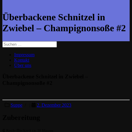
Überbackene Schnitzel in
Zwiebel – Champignonsoße #2
Suche
nach:
Impressum
Kontakt
Über uns
Überbackene Schnitzel in Zwiebel –
Champignonsoße #2
Suppe
/ |
2. Dezember 2023
Zubereitung
Koch-/Backzeit ca.
30 Minuten